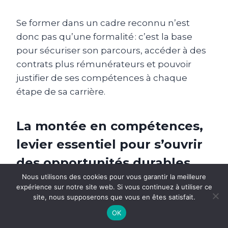
Se former dans un cadre reconnu n’est
donc pas qu’une formalité : c’est la base
pour sécuriser son parcours, accéder à des
contrats plus rémunérateurs et pouvoir
justifier de ses compétences à chaque
étape de sa carrière.
La montée en compétences,
levier essentiel pour s’ouvrir
des opportunités durables
Nous utilisons des cookies pour vous garantir la meilleure
L’investissement dans la
formation
expérience sur notre site web. Si vous continuez à utiliser ce
site, nous supposerons que vous en êtes satisfait.
continue offre un atout compétitif décisif.
Les agents et encadrants qui enrichissent
OK
régulièrement leurs connaissances, qu’il