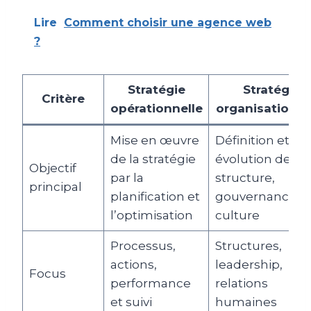
Lire
Comment choisir une agence web
?
Stratégie
Stratégie
Critère
opérationnelle
organisationne
Mise en œuvre
Définition et
de la stratégie
évolution de la
Objectif
par la
structure,
principal
planification et
gouvernance e
l’optimisation
culture
Processus,
Structures,
actions,
leadership,
Focus
performance
relations
et suivi
humaines