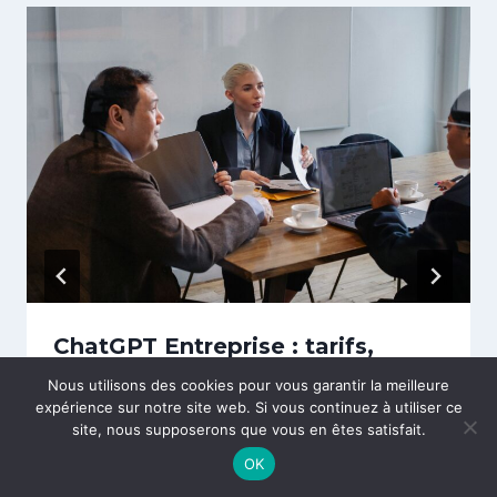
ChatGPT Entreprise : tarifs,
options professionnelles et
Nous utilisons des cookies pour vous garantir la meilleure
expérience sur notre site web. Si vous continuez à utiliser ce
conseils pour choisir la bonne
site, nous supposerons que vous en êtes satisfait.
offre
OK
Par
Olivier
juillet 7, 2026