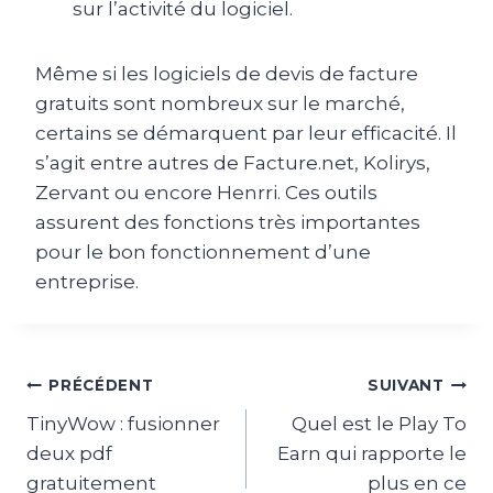
sur l’activité du logiciel.
Même si les logiciels de devis de facture
gratuits sont nombreux sur le marché,
certains se démarquent par leur efficacité. Il
s’agit entre autres de Facture.net, Kolirys,
Zervant ou encore Henrri. Ces outils
assurent des fonctions très importantes
pour le bon fonctionnement d’une
entreprise.
Navigation
PRÉCÉDENT
SUIVANT
TinyWow : fusionner
Quel est le Play To
de
deux pdf
Earn qui rapporte le
l’article
gratuitement
plus en ce