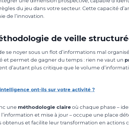
 intégrer une dimension prospective, capable d’identi
 règles du jeu dans votre secteur. Cette capacité d’
e de l’innovation.
thodologie de veille structuré
 de se noyer sous un flot d’informations mal organisé
té et permet de gagner du temps : rien ne vaut un
p
ent d’autant plus critique que le volume d’informati
ntelligence ont-ils sur votre activité ?
onc une
méthodologie claire
où chaque phase – ident
e l’information et mise à jour – occupe une place déte
 obtenus et facilite leur transformation en actions 