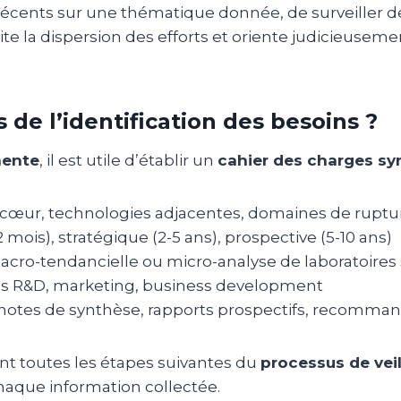
es récents sur une thématique donnée, de surveiller d
 évite la dispersion des efforts et oriente judicieus
s de l’identification des besoins ?
nente
, il est utile d’établir un
cahier des charges sy
 cœur, technologies adjacentes, domaines de ruptur
12 mois), stratégique (2-5 ans), prospective (5-10 ans)
macro-tendancielle ou micro-analyse de laboratoires
pes R&D, marketing, business development
s, notes de synthèse, rapports prospectifs, recomma
nt toutes les étapes suivantes du
processus de veil
haque information collectée.