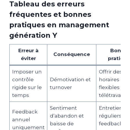
Tableau des erreurs
fréquentes et bonnes
pratiques en management
génération Y
Erreur à
Bonne
Conséquence
éviter
pratique
Imposer un
Offrir des
contrôle
Démotivation et
horaires
rigide sur le
turnover
flexibles et 
temps
télétravail
Sentiment
Entretiens
Feedback
d’abandon et
réguliers av
annuel
baisse de
feedback
uniquement