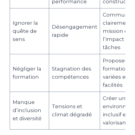
performance
constructif
Communiqu
Ignorer la
clairement l
Désengagement
quête de
mission et
rapide
sens
l’impact des
tâches
Proposer
Négliger la
Stagnation des
formations
formation
compétences
variées et a
facilités
Créer un
Manque
Tensions et
environnem
d’inclusion
climat dégradé
inclusif et
et diversité
valorisant