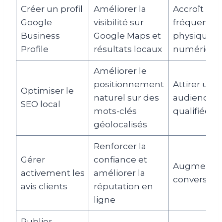
Créer un profil
Améliorer la
Accroît la
Google
visibilité sur
fréquentat
Business
Google Maps et
physique e
Profile
résultats locaux
numériqu
Améliorer le
positionnement
Attirer une
Optimiser le
naturel sur des
audience
SEO local
mots-clés
qualifiée
géolocalisés
Renforcer la
Gérer
confiance et
Augmente 
activement les
améliorer la
conversion
avis clients
réputation en
ligne
Publier