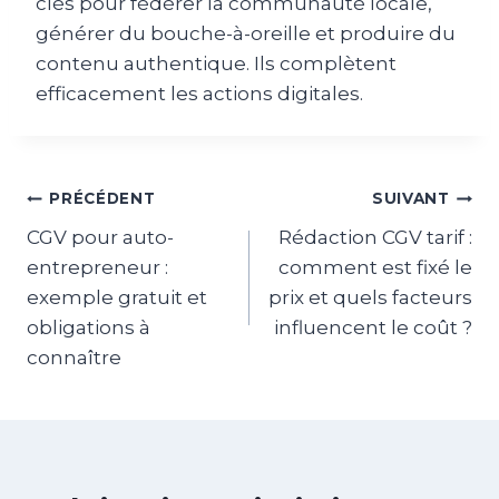
clés pour fédérer la communauté locale,
générer du bouche-à-oreille et produire du
contenu authentique. Ils complètent
efficacement les actions digitales.
Navigation
PRÉCÉDENT
SUIVANT
CGV pour auto-
Rédaction CGV tarif :
de
entrepreneur :
comment est fixé le
l’article
exemple gratuit et
prix et quels facteurs
obligations à
influencent le coût ?
connaître