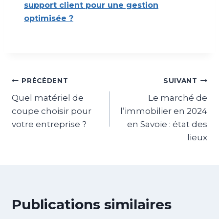
support client pour une gestion
optimisée ?
Navigation
PRÉCÉDENT
SUIVANT
Quel matériel de
Le marché de
de
coupe choisir pour
l’immobilier en 2024
l’article
votre entreprise ?
en Savoie : état des
lieux
Publications similaires