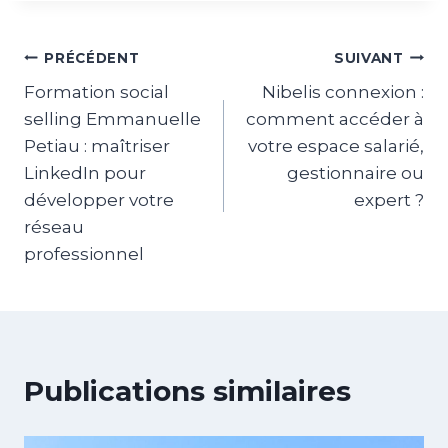
Navigation
PRÉCÉDENT
SUIVANT
Formation social
Nibelis connexion :
de
selling Emmanuelle
comment accéder à
l’article
Petiau : maîtriser
votre espace salarié,
LinkedIn pour
gestionnaire ou
développer votre
expert ?
réseau
professionnel
Publications similaires