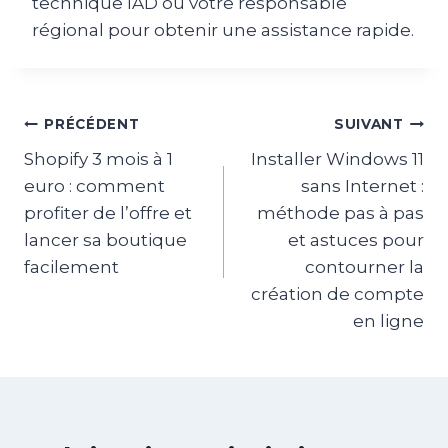
technique IAD ou votre responsable
régional pour obtenir une assistance rapide.
Navigation
PRÉCÉDENT
SUIVANT
Shopify 3 mois à 1
Installer Windows 11
de
euro : comment
sans Internet :
l’article
profiter de l’offre et
méthode pas à pas
lancer sa boutique
et astuces pour
facilement
contourner la
création de compte
en ligne