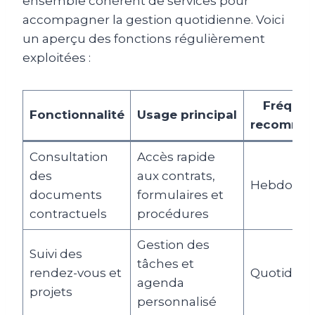
ensemble cohérent de services pour
accompagner la gestion quotidienne. Voici
un aperçu des fonctions régulièrement
exploitées :
Fréque
Fonctionnalité
Usage principal
recomma
Consultation
Accès rapide
des
aux contrats,
Hebdomad
documents
formulaires et
contractuels
procédures
Gestion des
Suivi des
tâches et
rendez-vous et
Quotidien
agenda
projets
personnalisé